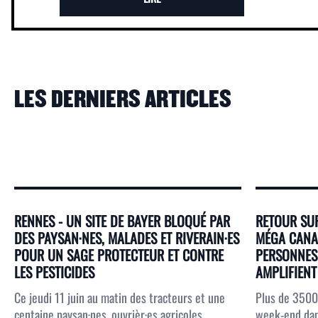
LES DERNIERS ARTICLES
RENNES - UN SITE DE BAYER BLOQUÉ PAR
RETOUR SUR
DES PAYSAN·NES, MALADES ET RIVERAIN·ES
MÉGA CANAL
POUR UN SAGE PROTECTEUR ET CONTRE
PERSONNES 
LES PESTICIDES
AMPLIFIENT 
Ce jeudi 11 juin au matin des tracteurs et une
Plus de 3500
centaine paysan·nes, ouvrièr·es agricoles,
week-end dans