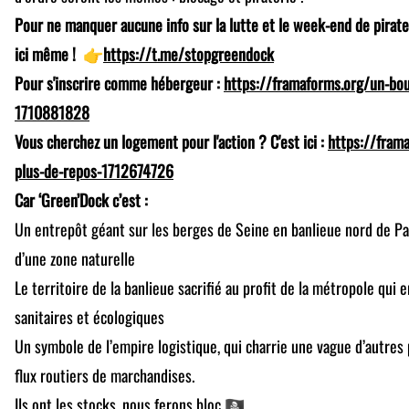
Pour ne manquer aucune info sur la lutte et le week-end de pirater
ici même ! 👉
https://t.me/stopgreendock
Pour s'inscrire comme hébergeur :
https://framaforms.org/un-bo
1710881828
Vous cherchez un logement pour l'action ? C'est ici :
https://fram
plus-de-repos-1712674726
Car ‘Green’Dock c’est :
Un entrepôt géant sur les berges de Seine en banlieue nord de Pa
d’une zone naturelle
Le territoire de la banlieue sacrifié au profit de la métropole qui 
sanitaires et écologiques
Un symbole de l’empire logistique, qui charrie une vague d’autres 
flux routiers de marchandises.
Ils ont les stocks, nous ferons bloc 🏴‍☠️