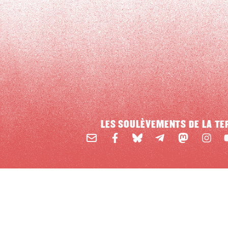
LES SOULÈVEMENTS DE LA TE
Email
Mastodon
Facebook
BlueSky
Instag
Y