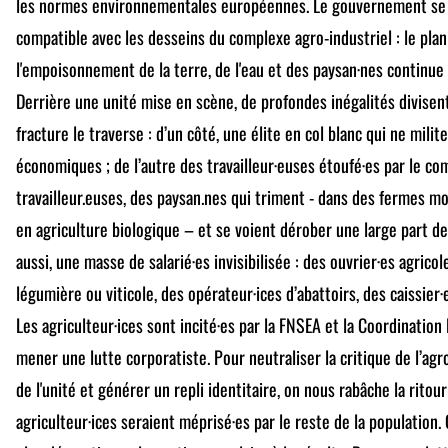
les normes environnementales européennes. Le gouvernement se p
compatible avec les desseins du complexe agro-industriel : le plan
l'empoisonnement de la terre, de l'eau et des paysan·nes continue 
Derrière une unité mise en scène, de profondes inégalités divisen
fracture le traverse : d’un côté, une élite en col blanc qui ne mili
économiques ; de l’autre des travailleur·euses étoufé·es par le co
travailleur.euses, des paysan.nes qui triment - dans des fermes
en agriculture biologique – et se voient dérober une large part des
aussi, une masse de salarié·es invisibilisée : des ouvrier·es agricol
légumière ou viticole, des opérateur·ices d’abattoirs, des caissie
Les agriculteur·ices sont incité·es par la FNSEA et la Coordination 
mener une lutte corporatiste. Pour neutraliser la critique de l’agro
de l'unité et générer un repli identitaire, on nous rabâche la ritou
agriculteur·ices seraient méprisé·es par le reste de la population.