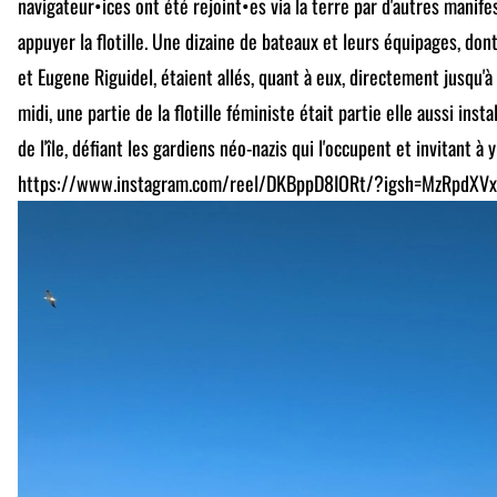
navigateur•ices ont été rejoint•es via la terre par d'autres manif
appuyer la flotille. Une dizaine de bateaux et leurs équipages, do
et Eugene Riguidel, étaient allés, quant à eux, directement jusqu'à 
midi, une partie de la flotille féministe était partie elle aussi inst
de l'île, défiant les gardiens néo-nazis qui l'occupent et invitant à
https://www.instagram.com/reel/DKBppD8IORt/?igsh=MzRpdX