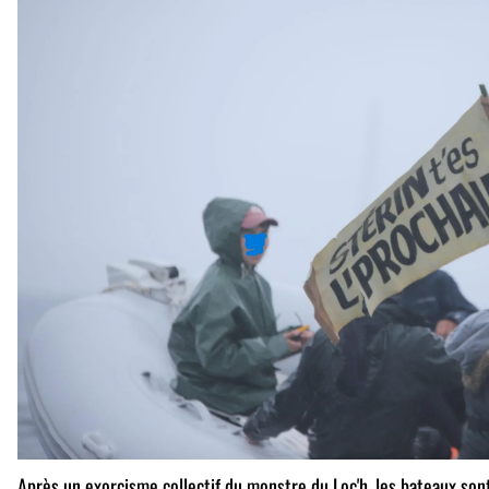
Après un exorcisme collectif du monstre du Loc'h, les bateaux so