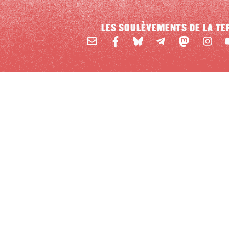
LES SOULÈVEMENTS DE LA TE
Email
Mastodon
Facebook
BlueSky
Instag
Y