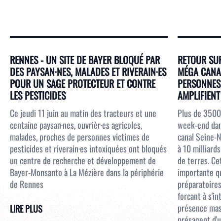
RENNES - UN SITE DE BAYER BLOQUÉ PAR
RETOUR SUR
DES PAYSAN·NES, MALADES ET RIVERAIN·ES
MÉGA CANAL
POUR UN SAGE PROTECTEUR ET CONTRE
PERSONNES 
LES PESTICIDES
AMPLIFIENT 
Ce jeudi 11 juin au matin des tracteurs et une
Plus de 3500
centaine paysan·nes, ouvrièr·es agricoles,
week-end dans
malades, proches de personnes victimes de
canal Seine-N
pesticides et riverain·es intoxiquées ont bloqués
à 10 milliar
un centre de recherche et développement de
de terres. Ce
Bayer-Monsanto à La Mézière dans la périphérie
importante qu
de Rennes
préparatoires
forcant à s'i
présence mass
LIRE PLUS
présagent d'u