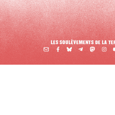
LES SOULÈVEMENTS DE LA TE
Email
Mastodon
Facebook
BlueSky
Instag
Y