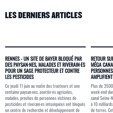
LES DERNIERS ARTICLES
RENNES - UN SITE DE BAYER BLOQUÉ PAR
RETOUR SUR
DES PAYSAN·NES, MALADES ET RIVERAIN·ES
MÉGA CANAL
POUR UN SAGE PROTECTEUR ET CONTRE
PERSONNES 
LES PESTICIDES
AMPLIFIENT 
Ce jeudi 11 juin au matin des tracteurs et une
Plus de 3500
centaine paysan·nes, ouvrièr·es agricoles,
week-end dans
malades, proches de personnes victimes de
canal Seine-N
pesticides et riverain·es intoxiquées ont bloqués
à 10 milliar
un centre de recherche et développement de
de terres. Ce