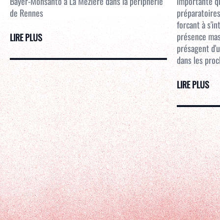
Bayer-Monsanto à La Mézière dans la périphérie
importante qu
de Rennes
préparatoires
forcant à s'i
présence mass
LIRE PLUS
présagent d'u
dans les proc
LIRE PLUS