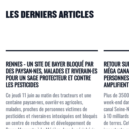
LES DERNIERS ARTICLES
RENNES - UN SITE DE BAYER BLOQUÉ PAR
RETOUR SUR
DES PAYSAN·NES, MALADES ET RIVERAIN·ES
MÉGA CANAL
POUR UN SAGE PROTECTEUR ET CONTRE
PERSONNES 
LES PESTICIDES
AMPLIFIENT 
Ce jeudi 11 juin au matin des tracteurs et une
Plus de 3500
centaine paysan·nes, ouvrièr·es agricoles,
week-end dans
malades, proches de personnes victimes de
canal Seine-N
pesticides et riverain·es intoxiquées ont bloqués
à 10 milliar
un centre de recherche et développement de
de terres. Ce