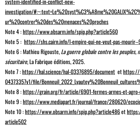
system-identified-in-conflict-new-
investigation/#:~:text=Le%20syst%C3%A8me%20GALIX%2C
ur%20contrer%20des%20menaces%20proches
Note 4 :
https://www.obsarm.info/spip.php?article560
Note 5 :
https://shs.cairn.info/l-empire-qui-ne-veut-pas-mouri
Note 6 : Mathieu Rigouste,
La guerre globale contre les peuples, 
sécuritaire
, La Fabrique éditions, 2025.
Note 7 :
https://hal.science/hal-03376895/document
et
https://
04373357v1/file/Bonneuil_2022_Lyautey%20Bonneuil_culture
Note 8 :
https://grain.org/fr/article/6901-fermes-armes-et-agro-
Note 9 :
https://www.mediapart.fr/journal/france/280620/ecocid
Note 10 :
https://www.obsarm.info/spip.php?article486
et
https
article502