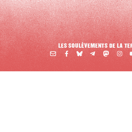
LES SOULÈVEMENTS DE LA TE
Email
Mastodon
Facebook
BlueSky
Instag
Y