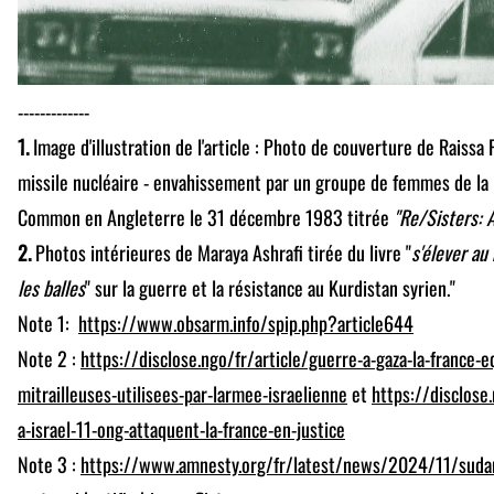
-------------
1.
Image d'illustration de l'article : Photo de couverture de Raissa
missile nucléaire - envahissement par un groupe de femmes de la
Common en Angleterre le 31 décembre 1983 titrée
"Re/Sisters: 
2.
Photos intérieures de Maraya Ashrafi tirée du livre "
s'élever au
les balles
" sur la guerre et la résistance au Kurdistan syrien."
Note 1:
https://www.obsarm.info/spip.php?article644
Note 2 :
https://disclose.ngo/fr/article/guerre-a-gaza-la-france-
mitrailleuses-utilisees-par-larmee-israelienne
et
https://disclose
a-israel-11-ong-attaquent-la-france-en-justice
Note 3 :
https://www.amnesty.org/fr/latest/news/2024/11/suda