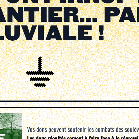
NTIER... PA
LUVIALE !
Vos dons peuvent soutenir les combats des soulè
Les dons récoltés servent à faire face à la répress