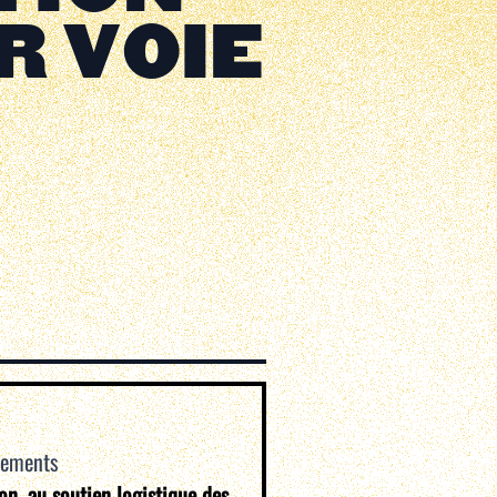
R VOIE
vements
ion, au soutien logistique des