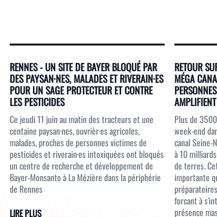
RENNES - UN SITE DE BAYER BLOQUÉ PAR
RETOUR SUR
DES PAYSAN·NES, MALADES ET RIVERAIN·ES
MÉGA CANAL
POUR UN SAGE PROTECTEUR ET CONTRE
PERSONNES 
LES PESTICIDES
AMPLIFIENT 
Ce jeudi 11 juin au matin des tracteurs et une
Plus de 3500
centaine paysan·nes, ouvrièr·es agricoles,
week-end dans
malades, proches de personnes victimes de
canal Seine-N
pesticides et riverain·es intoxiquées ont bloqués
à 10 milliar
un centre de recherche et développement de
de terres. Ce
Bayer-Monsanto à La Mézière dans la périphérie
importante qu
de Rennes
préparatoires
forcant à s'i
présence mass
LIRE PLUS