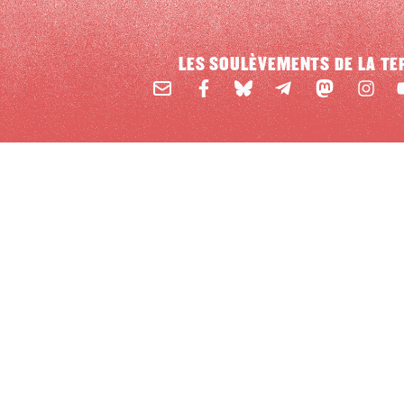
LES SOULÈVEMENTS DE LA TE
Email
Mastodon
Facebook
BlueSky
Instag
Y