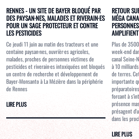
RENNES - UN SITE DE BAYER BLOQUÉ PAR
RETOUR SUR
DES PAYSAN·NES, MALADES ET RIVERAIN·ES
MÉGA CANAL
POUR UN SAGE PROTECTEUR ET CONTRE
PERSONNES 
LES PESTICIDES
AMPLIFIENT 
Ce jeudi 11 juin au matin des tracteurs et une
Plus de 3500
centaine paysan·nes, ouvrièr·es agricoles,
week-end dans
malades, proches de personnes victimes de
canal Seine-N
pesticides et riverain·es intoxiquées ont bloqués
à 10 milliar
un centre de recherche et développement de
de terres. Ce
Bayer-Monsanto à La Mézière dans la périphérie
importante qu
de Rennes
préparatoires
forcant à s'i
présence mass
LIRE PLUS
présagent d'u
dans les proc
LIRE PLUS