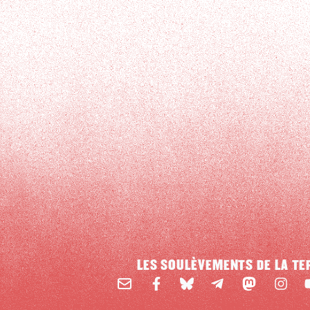
LES SOULÈVEMENTS DE LA TE
Email
Mastodon
Facebook
BlueSky
Instag
Y