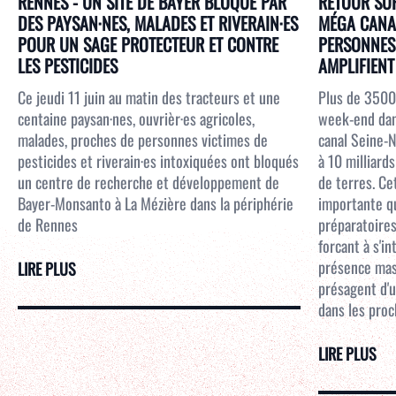
RENNES - UN SITE DE BAYER BLOQUÉ PAR
RETOUR SUR
DES PAYSAN·NES, MALADES ET RIVERAIN·ES
MÉGA CANAL
POUR UN SAGE PROTECTEUR ET CONTRE
PERSONNES 
LES PESTICIDES
AMPLIFIENT 
Ce jeudi 11 juin au matin des tracteurs et une
Plus de 3500
centaine paysan·nes, ouvrièr·es agricoles,
week-end dans
malades, proches de personnes victimes de
canal Seine-N
pesticides et riverain·es intoxiquées ont bloqués
à 10 milliar
un centre de recherche et développement de
de terres. Ce
Bayer-Monsanto à La Mézière dans la périphérie
importante qu
de Rennes
préparatoires
forcant à s'i
présence mass
LIRE PLUS
présagent d'u
dans les proc
LIRE PLUS