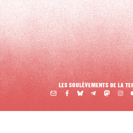
LES SOULÈVEMENTS DE LA TE
Email
Mastodon
Facebook
BlueSky
Instag
Y