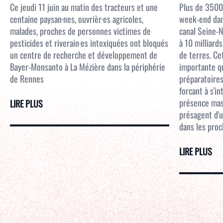
Ce jeudi 11 juin au matin des tracteurs et une
Plus de 3500
centaine paysan·nes, ouvrièr·es agricoles,
week-end dans
malades, proches de personnes victimes de
canal Seine-N
pesticides et riverain·es intoxiquées ont bloqués
à 10 milliar
un centre de recherche et développement de
de terres. Ce
Bayer-Monsanto à La Mézière dans la périphérie
importante qu
de Rennes
préparatoires
forcant à s'i
présence mass
LIRE PLUS
présagent d'u
dans les proc
LIRE PLUS