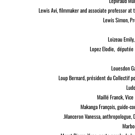
Lepvraud Mur
Lewis Avi, filmmaker and associate professor at 
Lewis Simon, Pr
Loizeau Emily
Lopez Elodie, députée
Louesdon Ga
Loup Bernard, président du Collectif p
Ludo
Maillé Franck, Vic
Makanga François, guide-co
Manceron Vanessa, anthropologue, D
Marboe