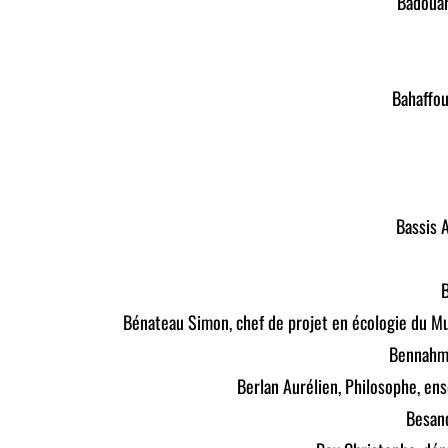
Badouar
Bahaffou
Bassis 
B
Bénateau Simon, chef de projet en écologie du Mu
Bennahmi
Berlan Aurélien, Philosophe, en
Besanc