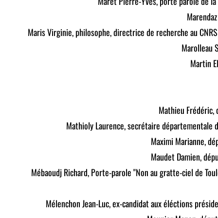
Maret Pierre-Yves, porte parole de l
Marendaz 
Maris Virginie, philosophe, directrice de recherche au CNRS
Marolleau S
Martin E
Mathieu Frédéric, 
Mathioly Laurence, secrétaire départementale 
Maximi Marianne, dé
Maudet Damien, dépu
Mébaoudj Richard, Porte-parole "Non au gratte-ciel de Tou
Mélenchon Jean-Luc, ex-candidat aux éléctions préside