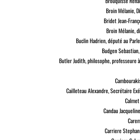
Brouquisse Rena
Broin Mélanie, Di
Bridet Jean-Franç
Broin Mélanie, di
Buclin Hadrien, député au Parl
Budgen Sebastian, 
Butler Judith, philosophe, professeure à
Cambourakis 
Cailleteau Alexandre, Secrétaire Exé
Calmet 
Candau Jacqueline,
Carem
Carriere Stephani