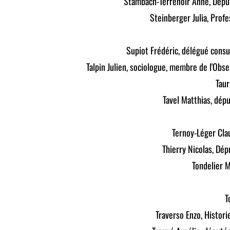
Stambach-Terrenoir Anne, Dép
Steinberger Julia, Prof
Supiot Frédéric, délégué consu
Talpin
Julien, sociologue, membre de l'Obse
Taur
Tavel Matthias, dép
Ternoy-Léger Clau
Thierry Nicolas, Dé
Tondelier M
T
Traverso Enzo, Histori