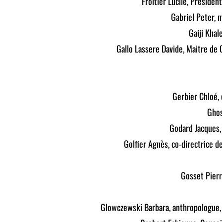
Froitier Lucile, Préside
Gabriel Peter, 
Gaiji Khal
Gallo Lassere Davide, Maitre de
Gerbier Chloé, 
Ghos
Godard Jacques, 
Golfier Agnès, co-directrice d
Gosset Pierr
Glowczewski Barbara, anthropologue,