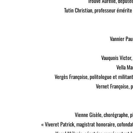
Trouvé Aurélie, député
Tutin Christian, professeur émérite 
Vannier Pau
Vauquois Victor,
Vella Ma
Vergès Françoise, politologue et militan
Vernet Françoise,
Vienne Gisèle, chorégraphe, p
Viveret Patrick, magistrat honoraire, cofonda