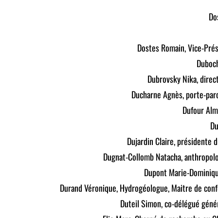
Do
Dostes Romain, Vice-Pré
Duboch
Dubrovsky Nika, direct
Ducharne Agnès, porte-paro
Dufour Alm
Du
Dujardin Claire, présidente 
Dugnat-Collomb Natacha, anthropol
Dupont Marie-Dominique
Durand Véronique, Hydrogéologue, Maitre de confé
Duteil Simon, co-délégué génér