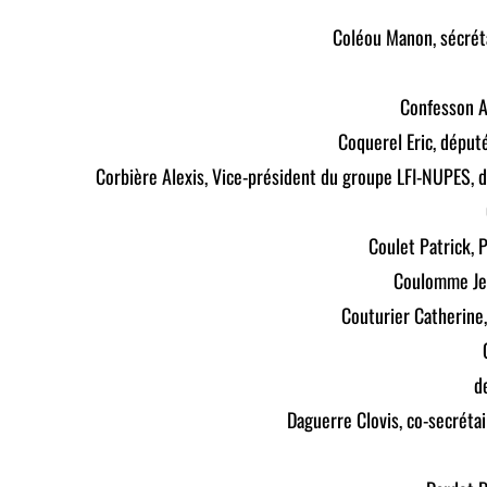
Coléou Manon, sécréta
Confesson A
Coquerel Eric, déput
Corbière Alexis, Vice-président du groupe LFI-NUPES, d
Coulet Patrick,
Coulomme Jea
Couturier Catherine
d
Daguerre Clovis, co-secrétai