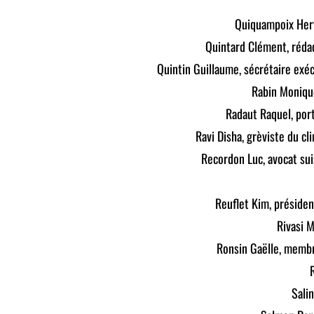
Quiquampoix Herv
Quintard Clément, rédac
Quintin Guillaume, sécrétaire exéc
Rabin Monique
Radaut Raquel, por
Ravi Disha, grèviste du c
Recordon Luc, avocat sui
Reuflet Kim, présiden
Rivasi 
Ronsin Gaëlle, membr
Sali