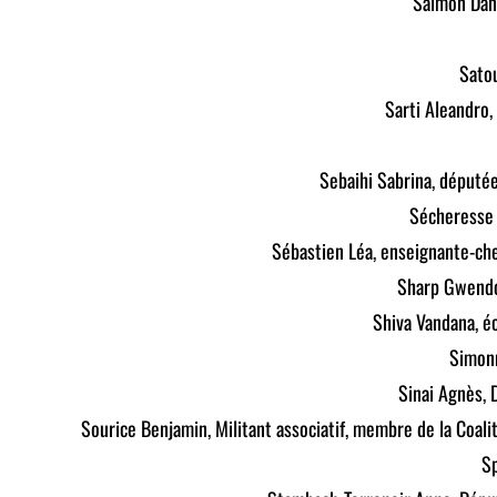
Salmon Dani
Sato
Sarti Aleandro
Sebaihi Sabrina, déput
Sécheresse 
Sébastien Léa, enseignante-cher
Sharp Gwendo
Shiva Vandana, éc
Simonn
Sinai Agnès, 
Sourice Benjamin, Militant associatif, membre de la Coalit
Sp