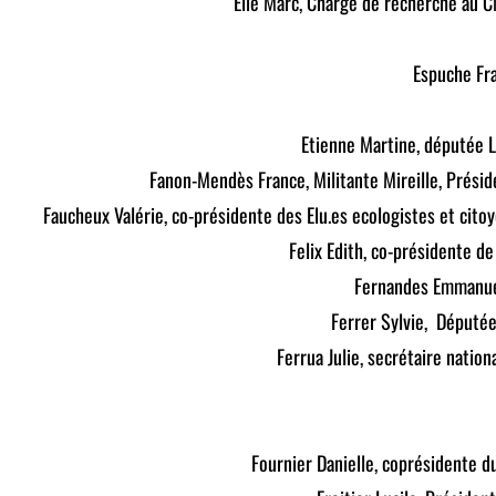
Elie Marc, Chargé de recherche au C
Espuche Fra
Etienne Martine, députée 
Fanon-Mendès France, Militante Mireille, Présid
Faucheux Valérie, co-présidente des Elu.es ecologistes et ci
Felix Edith, co-présidente de
Fernandes Emmanue
Ferrer Sylvie, Député
Ferrua Julie, secrétaire nation
Fournier
Danielle, coprésidente d