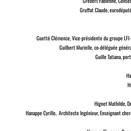
Grebert Fabienne, Conse
Gruffat Claude, eurodéput
Guetté Clémence, Vice-présidente du groupe LFI
Guilbert Murielle, co-déléguée généra
Guille Tatiana, po
Ha
H
Hignet Mathilde, Dé
Hanappe Cyrille, Architecte Ingénieur, Enseignant che