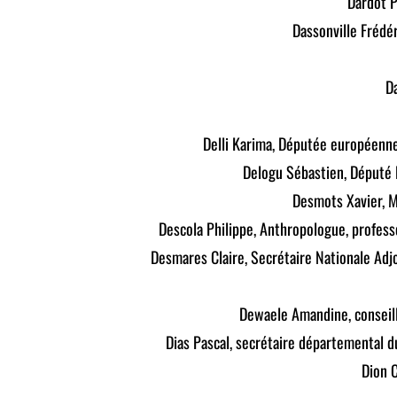
Dardot P
Dassonville Frédér
D
Delli Karima, Députée européenne
Delogu Sébastien, Député
Desmots Xavier, Ma
Descola Philippe, Anthropologue, profes
Desmares Claire, Secrétaire Nationale Adjo
Dewaele Amandine, conseill
Dias Pascal, secrétaire départemental 
Dion C