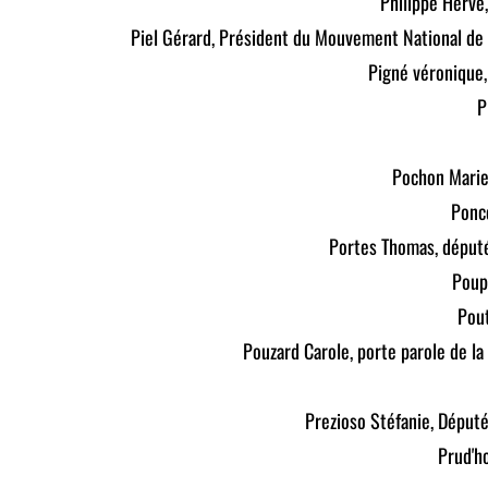
Philippe Hervé
Piel Gérard, Président du Mouvement National de
Pigné véronique,
P
Pochon Marie
Ponc
Portes Thomas, déput
Poup
Pout
Pouzard Carole, porte parole de l
Prezioso Stéfanie, Député
Prud'h