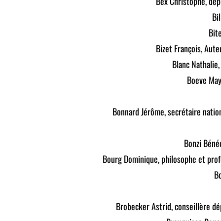
Bex Christophe, dé
Bi
Bit
Bizet François, Aute
Blanc Nathalie
Boeve May,
Bonnard Jérôme, secrétaire nation
Bonzi Béné
Bourg Dominique, philosophe et prof
Bo
Brobecker Astrid, conseillère d