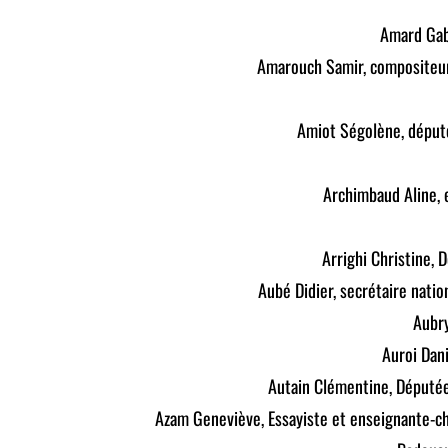
Amard Gab
Amarouch Samir, compositeur,
Amiot Ségolène, déput
Archimbaud Aline, 
Arrighi Christine,
Aubé Didier, secrétaire natio
Aubr
Auroi Dan
Autain Clémentine, Député
Azam Geneviève, Essayiste et enseignante-c