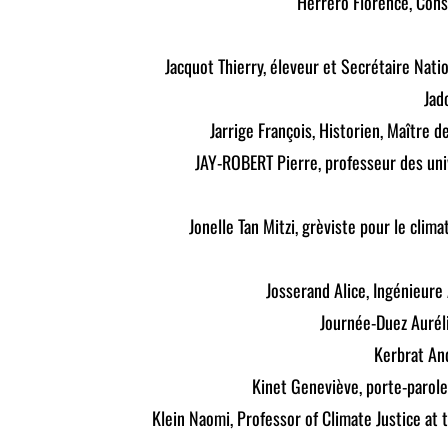
Herrero Florence, Cons
Jacquot Thierry, éleveur et Secrétaire Nati
Jad
Jarrige François, Historien, Maître d
JAY-ROBERT Pierre, professeur des uni
Jonelle Tan Mitzi, grèviste pour le clim
Josserand Alice, Ingénieur
Journée-Duez Aurél
Kerbrat And
Kinet Geneviève, porte-parole
Klein Naomi, Professor of Climate Justice at 