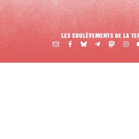
LES SOULÈVEMENTS DE LA TE
Email
Mastodon
Facebook
BlueSky
Instag
Y