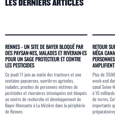
LES DERNIERS ARTICLES
RENNES - UN SITE DE BAYER BLOQUÉ PAR
RETOUR SUR
DES PAYSAN·NES, MALADES ET RIVERAIN·ES
MÉGA CANAL
POUR UN SAGE PROTECTEUR ET CONTRE
PERSONNES 
LES PESTICIDES
AMPLIFIENT 
Ce jeudi 11 juin au matin des tracteurs et une
Plus de 3500
centaine paysan·nes, ouvrièr·es agricoles,
week-end dans
malades, proches de personnes victimes de
canal Seine-N
pesticides et riverain·es intoxiquées ont bloqués
à 10 milliar
un centre de recherche et développement de
de terres. Ce
Bayer-Monsanto à La Mézière dans la périphérie
importante qu
de Rennes
préparatoires