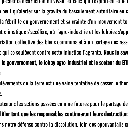
mpêcher la destruction du vivant et ceux qui l'exploitent et le 
 peut qu'alerter sur la gravité du basculement autoritaire en 
 la fébrilité du gouvernement et sa crainte d'un mouvement tou
 climatique s'accélère, où l'agro-industrie et les lobbies s'appr
riation collective des biens communs et à un partage des ress
x qui se soulèvent contre cette injustice flagrante.
Nous le savo
re le gouvernement, le lobby agro-industriel et le secteur du BT
.
oulèvements de la terre est une vaine tentative de casser le t
e.
tenons les actions passées comme futures pour le partage de l'
ifier tant que les responsables continueront leurs destruction
ns notre défense contre la dissolution, loin des épouvantails 