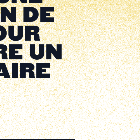
N DE
OUR
RE UN
AIRE