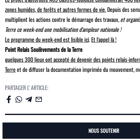
zones humides, de forêts et autres formes de vie.
Depuis des semai
multiplient les actions contre le démarrage des travaux
, et organ
Terre ce week-end une mobilisation d'ampleur nationale !
Le programme du week-end est lisible ici
.
Et l'appel là !
Point Relais Soulèvements de la Terre
quelques 300 lieux ont accepté de devenir des points relais-info
Terre
et de diffuser la documentation imprimée du mouvement, mê
PARTAGER L' ARTICLE:
NOUS SOUTENIR