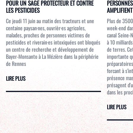
POUR UN SAGE PROTECTEUR ET CONTRE
PERSONNES 
LES PESTICIDES
AMPLIFIENT 
Ce jeudi 11 juin au matin des tracteurs et une
Plus de 3500
centaine paysan·nes, ouvrièr·es agricoles,
week-end dans
malades, proches de personnes victimes de
canal Seine-N
pesticides et riverain·es intoxiquées ont bloqués
à 10 milliar
un centre de recherche et développement de
de terres. Ce
Bayer-Monsanto à La Mézière dans la périphérie
importante qu
de Rennes
préparatoires
forcant à s'i
présence mass
LIRE PLUS
présagent d'u
dans les proc
LIRE PLUS