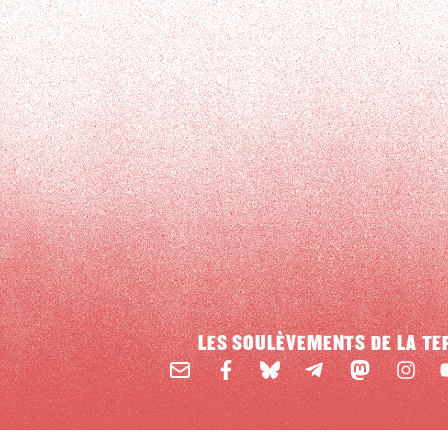
LES SOULÈVEMENTS DE LA TE
Email
Mastodon
Facebook
BlueSky
Instag
Y