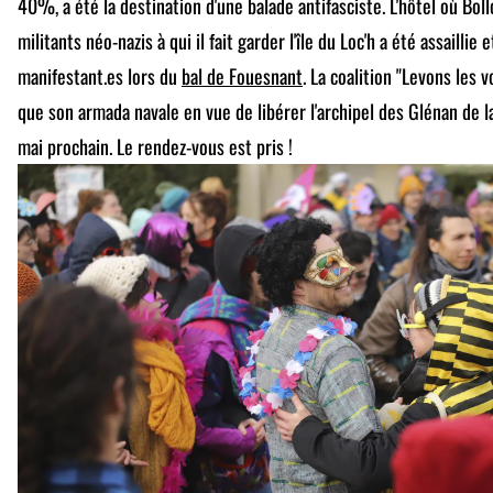
40%, a été la destination d'une balade antifasciste. L'hôtel où Bol
militants néo-nazis à qui il fait garder l'île du Loc'h a été assaillie
manifestant.es lors du
bal de Fouesnant
. La coalition "Levons les 
que son armada navale en vue de libérer l'archipel des Glénan de la
mai prochain. Le rendez-vous est pris !