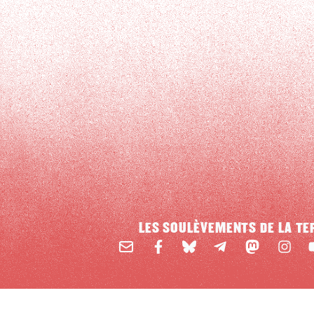
LES SOULÈVEMENTS DE LA TE
Email
Mastodon
Facebook
BlueSky
Instag
Y