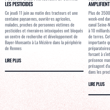
LES PESTICIDES
AMPLIFIENT 
Ce jeudi 11 juin au matin des tracteurs et une
Plus de 3500
centaine paysan·nes, ouvrièr·es agricoles,
week-end dans
malades, proches de personnes victimes de
canal Seine-N
pesticides et riverain·es intoxiquées ont bloqués
à 10 milliar
un centre de recherche et développement de
de terres. Ce
Bayer-Monsanto à La Mézière dans la périphérie
importante qu
de Rennes
préparatoires
forcant à s'i
présence mass
LIRE PLUS
présagent d'u
dans les proc
LIRE PLUS