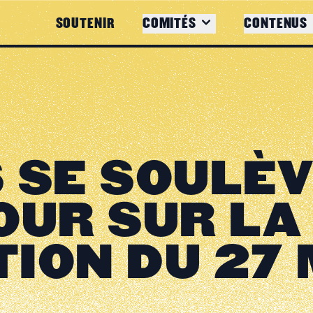
SOUTENIR
COMITÉS
CONTENUS
 SE SOULÈVE
OUR SUR LA
TION DU 27