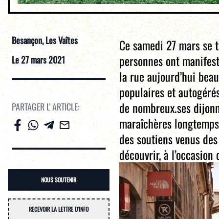
Besançon
, Les Vaîtes
Ce samedi 27 mars se t
personnes ont manifesté
Le
27 mars 2021
la rue aujourd’hui beau
populaires et autogérés.
de nombreux.ses dijonna
PARTAGER L' ARTICLE:
maraîchères longtemps 
des soutiens venus des
découvrir, à l’occasion
NOUS SOUTENIR
RECEVOIR LA LETTRE D'INFO