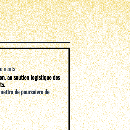
vements
ion, au soutien logistique des
ts.
mettra de poursuivre de