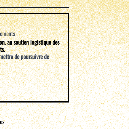
vements
ion, au soutien logistique des
ts.
mettra de poursuivre de
nes