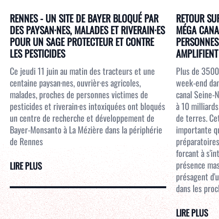
RENNES - UN SITE DE BAYER BLOQUÉ PAR
RETOUR SUR
DES PAYSAN·NES, MALADES ET RIVERAIN·ES
MÉGA CANAL
POUR UN SAGE PROTECTEUR ET CONTRE
PERSONNES 
LES PESTICIDES
AMPLIFIENT 
Ce jeudi 11 juin au matin des tracteurs et une
Plus de 3500
centaine paysan·nes, ouvrièr·es agricoles,
week-end dans
malades, proches de personnes victimes de
canal Seine-N
pesticides et riverain·es intoxiquées ont bloqués
à 10 milliar
un centre de recherche et développement de
de terres. Ce
Bayer-Monsanto à La Mézière dans la périphérie
importante qu
de Rennes
préparatoires
forcant à s'i
présence mass
LIRE PLUS
présagent d'u
dans les proc
LIRE PLUS