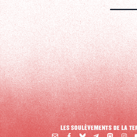
LES SOULÈVEMENTS DE LA TE
Email
Mastodon
Facebook
BlueSky
Instag
Y