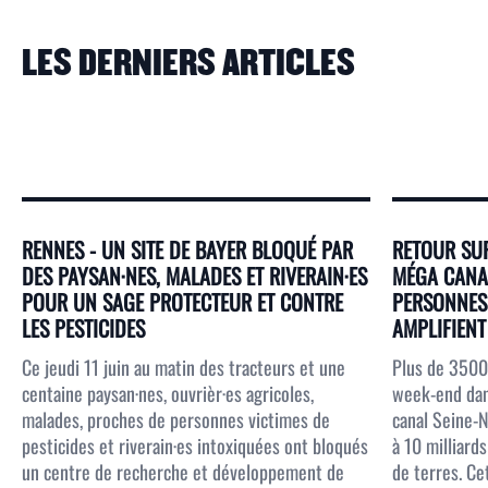
LES DERNIERS ARTICLES
RENNES - UN SITE DE BAYER BLOQUÉ PAR
RETOUR SUR
DES PAYSAN·NES, MALADES ET RIVERAIN·ES
MÉGA CANAL
POUR UN SAGE PROTECTEUR ET CONTRE
PERSONNES 
LES PESTICIDES
AMPLIFIENT 
Ce jeudi 11 juin au matin des tracteurs et une
Plus de 3500
centaine paysan·nes, ouvrièr·es agricoles,
week-end dans
malades, proches de personnes victimes de
canal Seine-N
pesticides et riverain·es intoxiquées ont bloqués
à 10 milliar
un centre de recherche et développement de
de terres. Ce