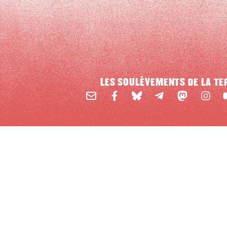
LES SOULÈVEMENTS DE LA TE
Email
Mastodon
Facebook
BlueSky
Instag
Y