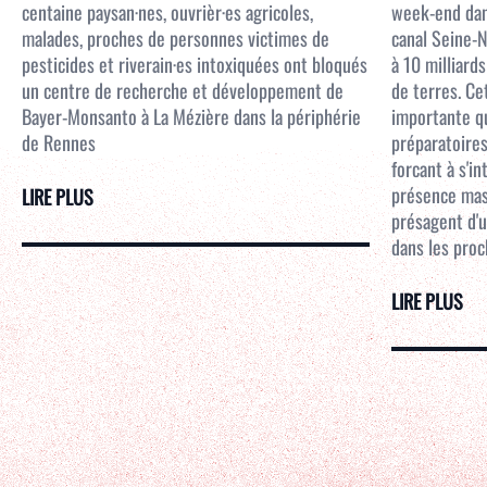
centaine paysan·nes, ouvrièr·es agricoles,
week-end dans
malades, proches de personnes victimes de
canal Seine-N
pesticides et riverain·es intoxiquées ont bloqués
à 10 milliar
un centre de recherche et développement de
de terres. Ce
Bayer-Monsanto à La Mézière dans la périphérie
importante qu
de Rennes
préparatoires
forcant à s'i
présence mass
LIRE PLUS
présagent d'u
dans les proc
LIRE PLUS