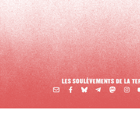
LES SOULÈVEMENTS DE LA TE
Email
Mastodon
Facebook
BlueSky
Instag
Y