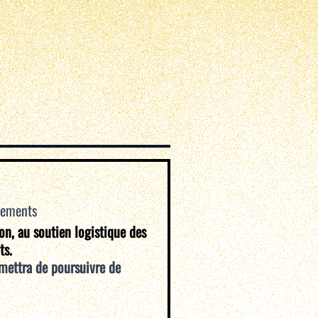
vements
ion, au soutien logistique des
ts.
mettra de poursuivre de