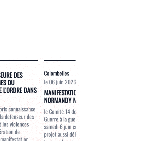
Colombelles
SEURE DES
MES DU
le
06 juin 2026
E L'ORDRE DANS
MANIFESTATION CONTRE LE PROJET
NORMANDY MEMORY
 pris connaissance
le Comité 14 des Soulèvements de la terre et
 la defenseur des
Guerre à la guerre Caen appellent à manifester
 les violences
samedi 6 juin contre le Normandy Memory,
pération de
projet aussi débile sur la plan historique que
a manifestation