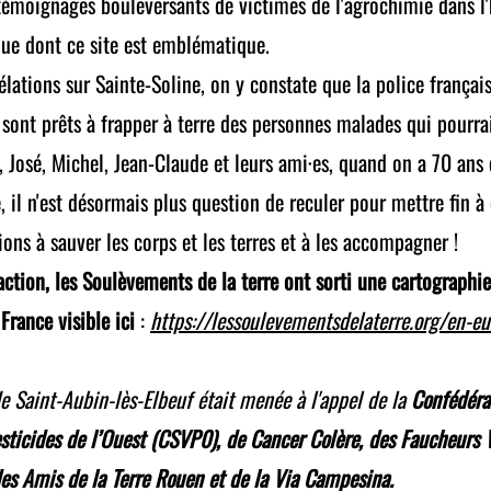
s témoignages bouleversants de victimes de l'agrochimie dans 
que dont ce site est emblématique.
lations sur Sainte-Soline, on y constate que la police français
sont prêts à frapper à terre des personnes malades qui pourrai
, José, Michel, Jean-Claude et leurs ami·es, quand on a 70 ans 
il n'est désormais plus question de reculer pour mettre fin à c
ions à sauver les corps et les terres et à les accompagner !
ction, les Soulèvements de la terre ont sorti une cartographie d
France visible ici
:
https://lessoulevementsdelaterre.org/en-eu
de Saint-Aubin-lès-Elbeuf était menée à l'appel de la
Confédéra
sticides de l’Ouest (CSVP0), de Cancer Colère, des Faucheurs 
 des Amis de la Terre Rouen et de la Via Campesina.