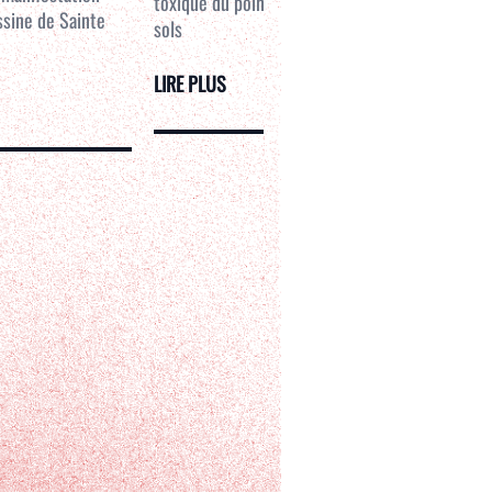
toxique du point de vue de la bétonisation des
ssine de Sainte
sols
LIRE PLUS