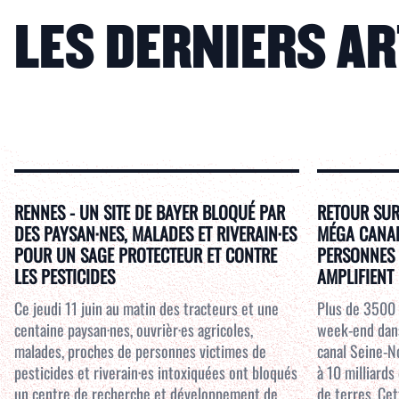
LES DERNIERS A
RENNES - UN SITE DE BAYER BLOQUÉ PAR
RETOUR SUR
DES PAYSAN·NES, MALADES ET RIVERAIN·ES
MÉGA CANAL 
POUR UN SAGE PROTECTEUR ET CONTRE
PERSONNES 
LES PESTICIDES
AMPLIFIENT 
Ce jeudi 11 juin au matin des tracteurs et une
Plus de 3500 
centaine paysan·nes, ouvrièr·es agricoles,
week-end dans
malades, proches de personnes victimes de
canal Seine-N
pesticides et riverain·es intoxiquées ont bloqués
à 10 milliard
un centre de recherche et développement de
de terres. Cet