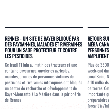
RENNES - UN SITE DE BAYER BLOQUÉ PAR
RETOUR SUR
DES PAYSAN·NES, MALADES ET RIVERAIN·ES
MÉGA CANAL
POUR UN SAGE PROTECTEUR ET CONTRE
PERSONNES 
LES PESTICIDES
AMPLIFIENT 
Ce jeudi 11 juin au matin des tracteurs et une
Plus de 3500
centaine paysan·nes, ouvrièr·es agricoles,
week-end dans
malades, proches de personnes victimes de
canal Seine-N
pesticides et riverain·es intoxiquées ont bloqués
à 10 milliar
un centre de recherche et développement de
de terres. Ce
Bayer-Monsanto à La Mézière dans la périphérie
importante qu
de Rennes
préparatoires
forcant à s'i