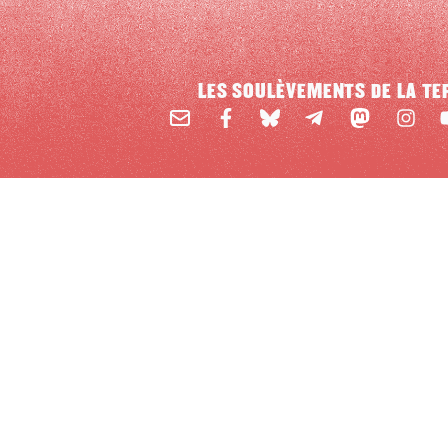
LES SOULÈVEMENTS DE LA TE
Email
Mastodon
Facebook
BlueSky
Instag
Y