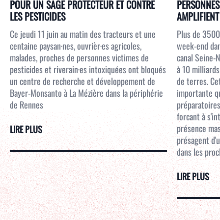
POUR UN SAGE PROTECTEUR ET CONTRE
PERSONNES 
LES PESTICIDES
AMPLIFIENT 
Ce jeudi 11 juin au matin des tracteurs et une
Plus de 3500
centaine paysan·nes, ouvrièr·es agricoles,
week-end dans
malades, proches de personnes victimes de
canal Seine-N
pesticides et riverain·es intoxiquées ont bloqués
à 10 milliar
un centre de recherche et développement de
de terres. Ce
Bayer-Monsanto à La Mézière dans la périphérie
importante qu
de Rennes
préparatoires
forcant à s'i
présence mass
LIRE PLUS
présagent d'u
dans les proc
LIRE PLUS