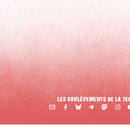
LES SOULÈVEMENTS DE LA TE
Email
Mastodon
Facebook
BlueSky
Instag
Y