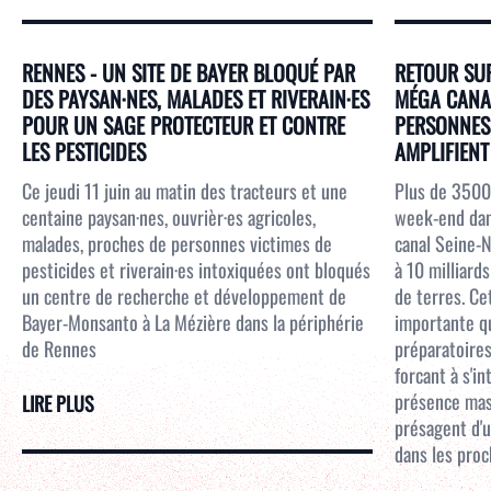
RENNES - UN SITE DE BAYER BLOQUÉ PAR
RETOUR SUR
DES PAYSAN·NES, MALADES ET RIVERAIN·ES
MÉGA CANAL
POUR UN SAGE PROTECTEUR ET CONTRE
PERSONNES 
LES PESTICIDES
AMPLIFIENT 
Ce jeudi 11 juin au matin des tracteurs et une
Plus de 3500
centaine paysan·nes, ouvrièr·es agricoles,
week-end dans
malades, proches de personnes victimes de
canal Seine-N
pesticides et riverain·es intoxiquées ont bloqués
à 10 milliar
un centre de recherche et développement de
de terres. Ce
Bayer-Monsanto à La Mézière dans la périphérie
importante qu
de Rennes
préparatoires
forcant à s'i
présence mass
LIRE PLUS
présagent d'u
dans les proc