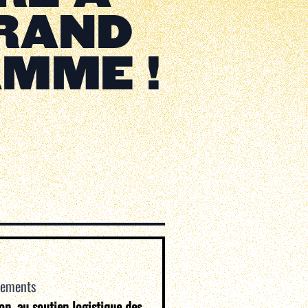
GRAND
AMME !
vements
ion, au soutien logistique des