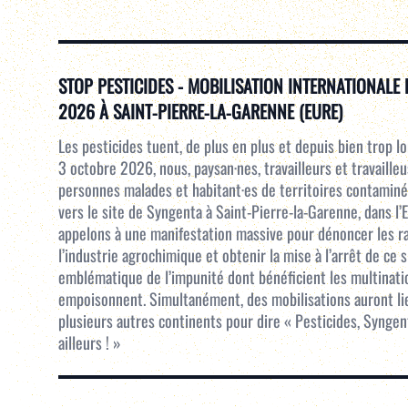
STOP PESTICIDES - MOBILISATION INTERNATIONALE 
2026 À SAINT‑PIERRE‑LA‑GARENNE (EURE)
Les pesticides tuent, de plus en plus et depuis bien trop l
3 octobre 2026, nous, paysan·nes, travailleurs et travailleu
personnes malades et habitant·es de territoires contamin
vers le site de Syngenta à Saint-Pierre-la-Garenne, dans l’
appelons à une manifestation massive pour dénoncer les r
l’industrie agrochimique et obtenir la mise à l’arrêt de ce s
emblématique de l’impunité dont bénéficient les multinati
empoisonnent. Simultanément, des mobilisations auront li
plusieurs autres continents pour dire « Pesticides, Syngenta
ailleurs ! »