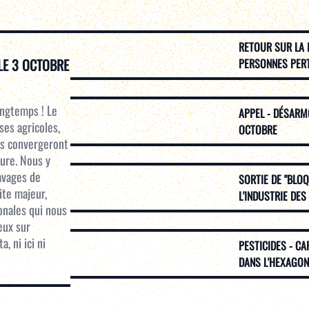
RETOUR SUR LA 
LE 3 OCTOBRE
PERSONNES PERTU
ongtemps ! Le
APPEL - DÉSARMO
ses agricoles,
OCTOBRE
és convergeront
Eure. Nous y
avages de
SORTIE DE "BLO
ite majeur,
L'INDUSTRIE DES
onales qui nous
eux sur
, ni ici ni
PESTICIDES - CA
DANS L'HEXAGON