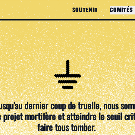
SOUTENIR
COMITÉS
usqu'au dernier coup de truelle, nous so
 projet mortifère et atteindre le seuil cr
faire tous tomber.