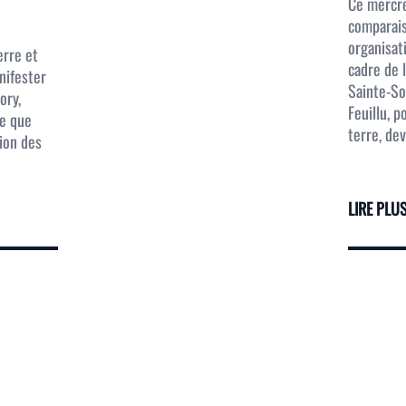
T
Ce mercre
comparais
organisat
erre et
cadre de 
nifester
Sainte-Sol
ory,
Feuillu, 
ue que
terre, dev
tion des
LIRE PLU