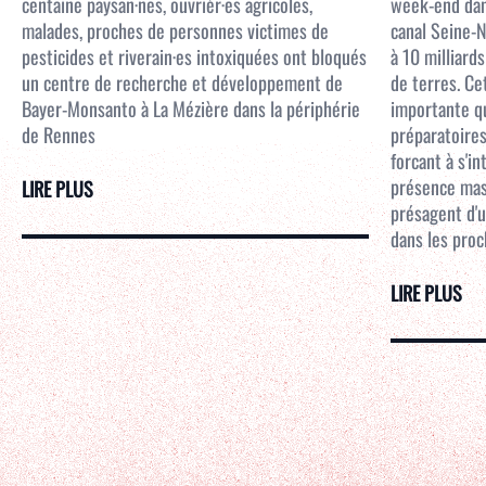
centaine paysan·nes, ouvrièr·es agricoles,
week-end dans
malades, proches de personnes victimes de
canal Seine-N
pesticides et riverain·es intoxiquées ont bloqués
à 10 milliar
un centre de recherche et développement de
de terres. Ce
Bayer-Monsanto à La Mézière dans la périphérie
importante qu
de Rennes
préparatoires
forcant à s'i
présence mass
LIRE PLUS
présagent d'u
dans les proc
LIRE PLUS