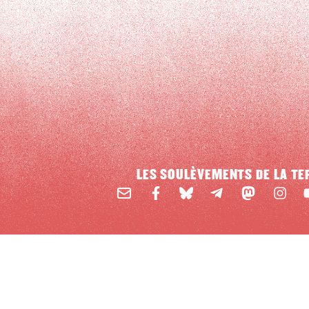
LES SOULÈVEMENTS DE LA TE
Email
Mastodon
Facebook
BlueSky
Instag
Y