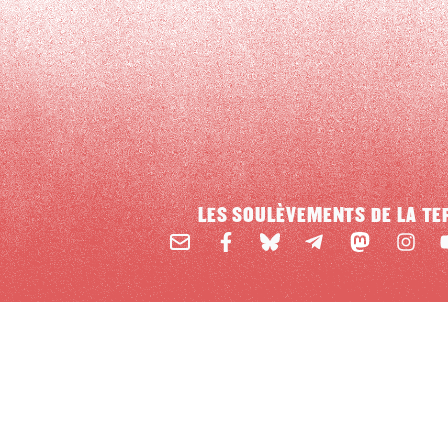
LES SOULÈVEMENTS DE LA TE
Email
Mastodon
Facebook
BlueSky
Instag
Y