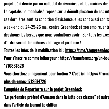
projet déjà décrié par un collectif de riverain·es et les mairies 
Le capitalisme mondialisé repose sur la démultiplication de ces inf
ces dernières sont sa condition d’existence, elles sont aussi son ta
week-end du 24-25-26 mai, contre Greendock et son empire, entra
dessinons les berges que nous souhaitons avoir ! Sur tous les axes,
d’ordre seront les mêmes : blocage et piraterie !
Toutes les infos de la mobilisation ici :
https://t.me/stopgreendoc
Pour s'inscrire comme hébergeur :
https://framaforms.org/un-bo
1710881828
Vous cherchez un logement pour l'action ? C'est ici :
https://fram
plus-de-repos-1712674726
L’enquête de Reporterre sur le projet Greendock
"Le partenaire préféré d’Amazon dans la lutte des classes" et autres
dans l'article du journal Le chiffon