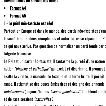
d'événements en suivant ces liens :
Format A4
Format A5
1 - Le péril néo-fasciste est réel
Partout en Europe et dans le monde, des partis néo-fascistes s'em
la société leurs idées xénophobes et autoritaires se répandent. Po
ce qui nous arrive. Pas question de normaliser un parti fondé par 
l'Algérie française.
Le RN est un parti néo-fasciste. Il fantasme la pureté d'une nati
nation
"blanche et catholique"
qui exclut et discrimine. Il promeut 
exalte la virilité, la masculinité toxique et la force brute. Il perpét
rance. Il stigmatise des boucs émissaires et désigne des ennemis i
bolcheviques"
, aujourd'hui les
"islamo-gauchistes"
. Il prétend que 
et de race seraient
"naturelles"
.