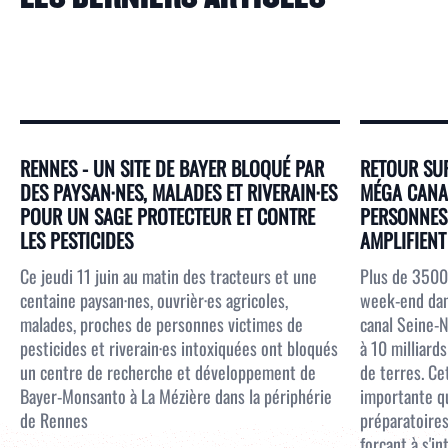
RENNES - UN SITE DE BAYER BLOQUÉ PAR
RETOUR SUR
DES PAYSAN·NES, MALADES ET RIVERAIN·ES
MÉGA CANAL
POUR UN SAGE PROTECTEUR ET CONTRE
PERSONNES 
LES PESTICIDES
AMPLIFIENT 
Ce jeudi 11 juin au matin des tracteurs et une
Plus de 3500
centaine paysan·nes, ouvrièr·es agricoles,
week-end dans
malades, proches de personnes victimes de
canal Seine-N
pesticides et riverain·es intoxiquées ont bloqués
à 10 milliar
un centre de recherche et développement de
de terres. Ce
Bayer-Monsanto à La Mézière dans la périphérie
importante qu
de Rennes
préparatoires
forcant à s'i