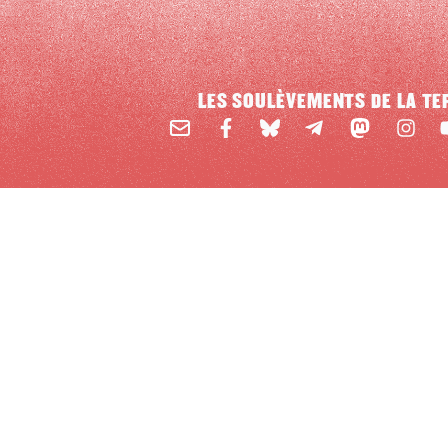
LES SOULÈVEMENTS DE LA TE
Email
Mastodon
Facebook
BlueSky
Instag
Y