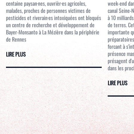
centaine paysan·nes, ouvrièr·es agricoles,
week-end dans
malades, proches de personnes victimes de
canal Seine-N
pesticides et riverain·es intoxiquées ont bloqués
à 10 milliar
un centre de recherche et développement de
de terres. Ce
Bayer-Monsanto à La Mézière dans la périphérie
importante qu
de Rennes
préparatoires
forcant à s'i
présence mass
LIRE PLUS
présagent d'u
dans les proc
LIRE PLUS