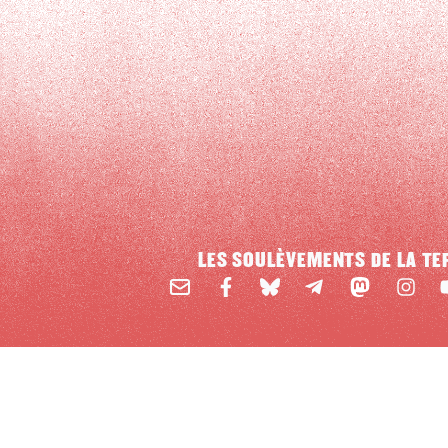
LES SOULÈVEMENTS DE LA TE
Email
Mastodon
Facebook
BlueSky
Instag
Y